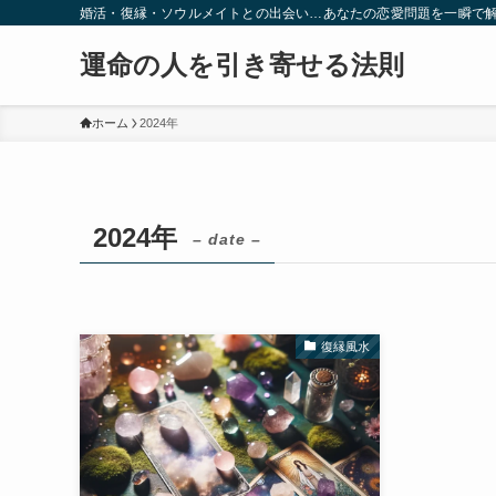
婚活・復縁・ソウルメイトとの出会い…あなたの恋愛問題を一瞬で
運命の人を引き寄せる法則
ホーム
2024年
2024年
– date –
復縁風水